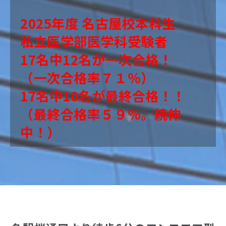
2025年度 名古屋校本科生　
私立医学部医学科受験者
17名中12名が一次合格！
（一次合格率７１％）
17名中10名が最終合格！！
（最終合格率５９％。続伸
中！）