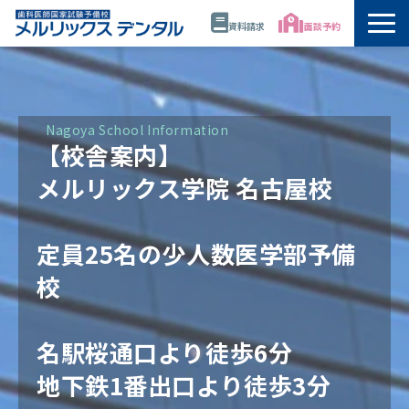
資料請求
面談予約
トップ
公開講座・模試・セミナー
Nagoya School Information
【校舎案内】
年間スケジュール
メルリックス学院 名古屋校
講師
定員25名の少人数医学部予備
校
校舎情報
代表・佐藤正憲
名駅桜通口より徒歩6分
地下鉄1番出口より徒歩3分
資料請求