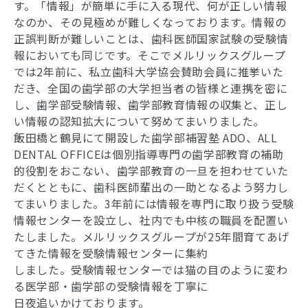
す。「情報」が簡単に手に入る現代、何が正しい情報
なのか、その見極めが難しくなっております。情報の
正誤判断が難しいことは、歯科医師国家試験の受験情
報においても同じです。そこでメルリックスグループ
では2年前に、私立歯科大学協会賛助会員に推挙いた
だき、全国の歯学部の大学担当者の皆様と連携を密に
し、歯学部受験情報、歯学部教育情報の収集と、正し
い情報の認知拡大について努めてまいりました。
飯田橋と鶴見にて開設した歯学部補習塾 ADO、ALL
DENTAL OFFICEは個別指導専門の歯学部教育の補助
的役割をおこない、歯学部教育の一旦を担わせていた
だくとともに、歯科医師輩出の一助となるよう努力し
てまいりました。3年前には情報を専門に取り扱う受験
情報センターを設立し、社内でも中核の職員を配置い
たしました。メルリックスグループが25年間育てあげ
てきた情報を受験情報センターに集約
しました。受験情報センターでは猫の目のように変わ
る医学部・歯学部の受験情報を丁寧に
日夜追いかけております。