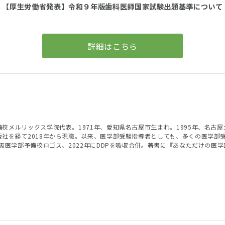
【厚生労働省発表】
令和９年版歯科医師国家試験出題基準について
詳細はこちら
校メルリックス学院代表。1971年、愛知県名古屋市生まれ。1995年、名古
版社を経て2018年から現職。以来、医学部受験指導者としても、多くの医学部
大阪医学部予備校ロゴス、2022年にDDPを吸収合併。著書に『あなただけの