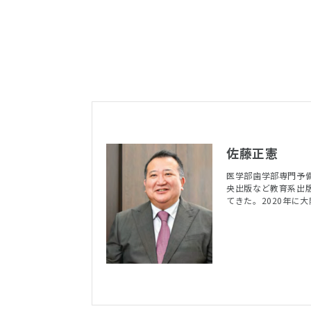
佐藤正憲
医学部歯学部専門予備
央出版など教育系出
てきた。2020年に