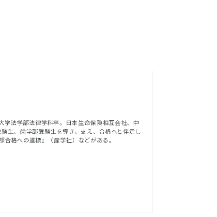
屋大学法学部法律学科卒。日本生命保険相互会社、中
受験生、歯学部受験生を導き、支え、合格へと伴走し
医学部合格への道標』（産学社）などがある。