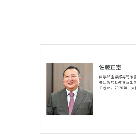
佐藤正憲
医学部歯学部専門予備
央出版など教育系出
てきた。2020年に