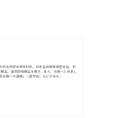
屋大学法学部法律学科卒。日本生命保険相互会社、中
受験生、歯学部受験生を導き、支え、合格へと伴走し
医学部合格への道標』（産学社）などがある。