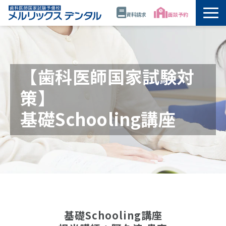
資料請求
面談予約
トップ
公開講座・模試・セミナー
【歯科医師国家試験対
策】
年間スケジュール
基礎Schooling講座
講師
校舎情報
代表・佐藤正憲
資料請求
基礎Schooling講座