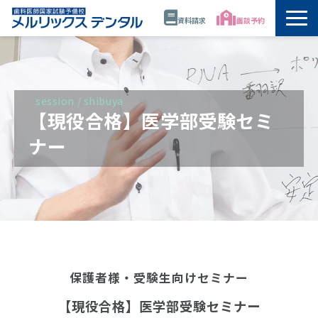
資料請求
面談予約
トップ
公開講座・模試・セミナー
session / shibuya
【現役合格】医学部受験セミ
年間スケジュール
ナー
講師
校舎情報
代表・佐藤正憲
保護者様・受験生向けセミナー
資料請求
【現役合格】医学部受験セミナー