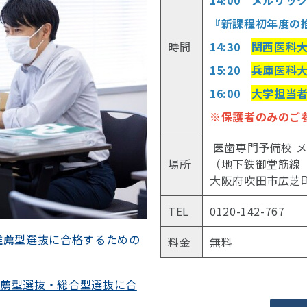
『新課程初年度の
時間
14:30
関西医科大
15:20
兵庫医科大
16:00
大学担当
※保護者のみのご
医歯専門予備校 メ
場所
（地下鉄御堂筋線
大阪府吹田市広芝町4
TEL
0120-142-767
推薦型選抜に合格するための
料金
無料
推薦型選抜・総合型選抜に合