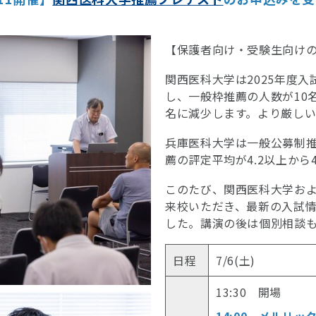
【保護者向け・受験生向け
関西医科大学は2025年度
し、一般枠推薦の人数が10
名に減少します。より厳し
兵庫医科大学は一般公募制推
薦の評定平均が4.2以上から
このたび、関西医科大学お
来校いただき、最新の入試
した。講演の後は個別相談
日程
7/6(土)
13:30 開場
14:00 メルリ