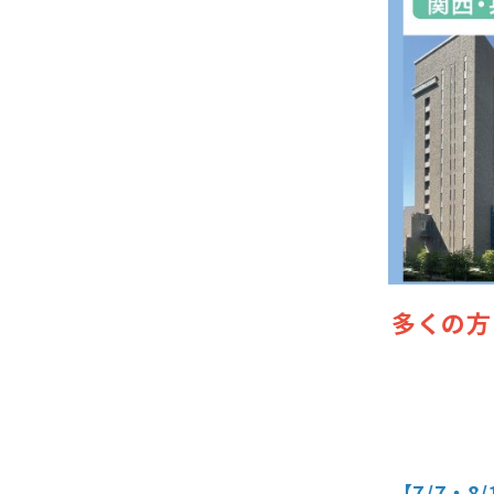
多くの方
【7/7・8