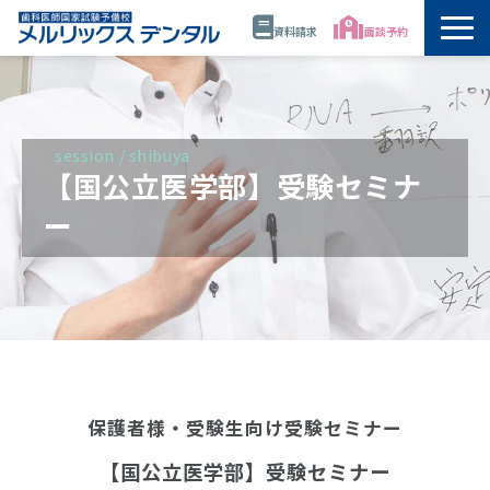
資料請求
面談予約
トップ
公開講座・模試・セミナー
session / shibuya
【国公立医学部】受験セミナ
年間スケジュール
ー
講師
校舎情報
代表・佐藤正憲
保護者様・受験生向け受験セミナー
資料請求
【国公立医学部】受験セミナー