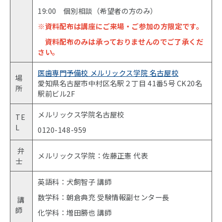
19:00 個別相談（希望者の方のみ）
※資料配布は講座にご来場・ご参加の方限定です。
資料配布のみは承っておりませんのでご了承くだ
さい。
医歯専門予備校 メルリックス学院 名古屋校
場
愛知県名古屋市中村区名駅２丁目 41番5号 CK20名
所
駅前ビル2F
メルリックス学院名古屋校
TE
L
0120-148-959
弁
メルリックス学院：佐藤正憲 代表
士
英語科：犬飼智子 講師
数学科：朝倉典充 受験情報副センター長
講
師
化学科：増田勝也 講師