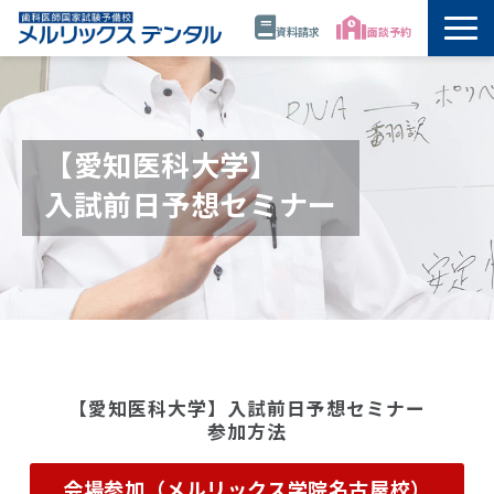
資料請求
面談予約
トップ
公開講座・模試・セミナー
【愛知医科大学】
入試前日予想セミナー
年間スケジュール
講師
校舎情報
代表・佐藤正憲
【愛知医科大学】入試前日予想セミナー
参加方法
資料請求
会場参加（メルリックス学院名古屋校）