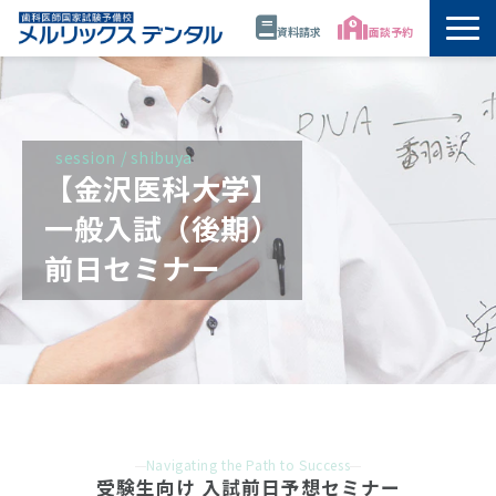
資料請求
面談予約
トップ
公開講座・模試・セミナー
session / shibuya
【金沢医科大学】
年間スケジュール
一般入試（後期）
前日セミナー
講師
校舎情報
代表・佐藤正憲
資料請求
Navigating the Path to Success
受験生向け 入試前日予想セミナー