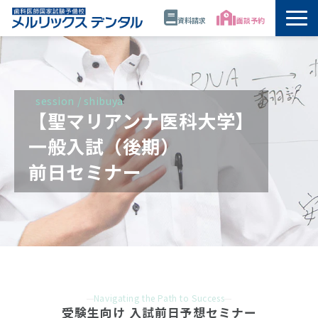
資料請求
面談予約
トップ
公開講座・模試・セミナー
session / shibuya
【聖マリアンナ医科大学】
年間スケジュール
一般入試（後期）
前日セミナー
講師
校舎情報
代表・佐藤正憲
資料請求
Navigating the Path to Success
受験生向け 入試前日予想セミナー