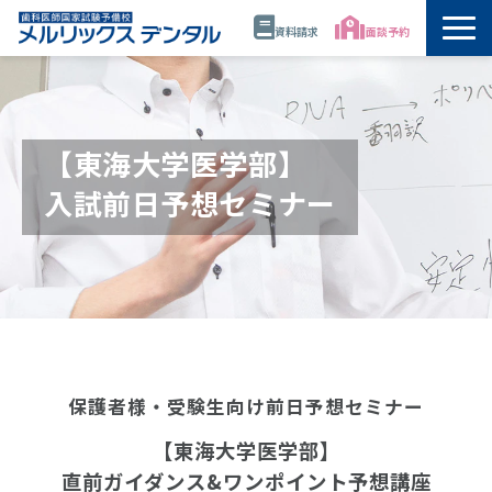
資料請求
面談予約
トップ
公開講座・模試・セミナー
【東海大学医学部】
入試前日予想セミナー
年間スケジュール
講師
校舎情報
代表・佐藤正憲
保護者様・受験生向け前日予想セミナー
【東海大学医学部】
資料請求
直前ガイダンス&ワンポイント予想講座