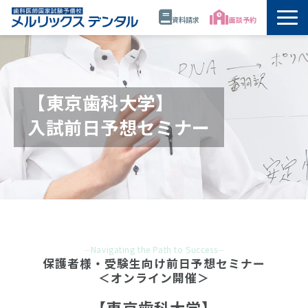
資料請求
面談予約
トップ
公開講座・模試・セミナー
【東京歯科大学】
入試前日予想セミナー
年間スケジュール
講師
校舎情報
代表・佐藤正憲
Navigating the Path to Success
保護者様・受験生向け前日予想セミナー
＜オンライン開催＞
資料請求
【東京歯科大学】