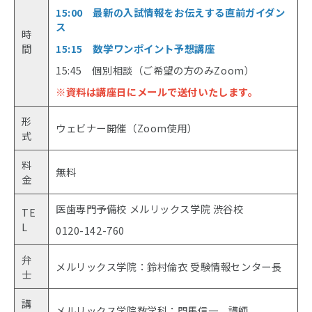
15:00 最新の入試情報をお伝えする直前ガイダン
ス
時
間
15:15 数学ワンポイント予想講座
15:45 個別相談（ご希望の方のみZoom）
※資料は講座日にメールで送付いたします。
形
ウェビナー開催（Zoom使用）
式
料
無料
金
医歯専門予備校 メルリックス学院 渋谷校
TE
L
0120-142-760
弁
メルリックス学院：鈴村倫衣 受験情報センター長
士
講
メルリックス学院数学科：門馬信一 講師