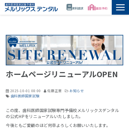
資料請求
面談予約
トップ
公開講座・模試・セミナー
年間スケジュール
ホームページリニューアルOPEN
講師
校舎情報
2025-10-01 08:00
佐藤正憲
お知らせ
歯科医師国家試験
代表・佐藤正憲
この度、歯科医師国家試験専門予備校メルリックスデンタル
の公式HPをリニューアルいたしました。
資料請求
今後ともご愛顧のほど何卒よろしくお願いいたします。