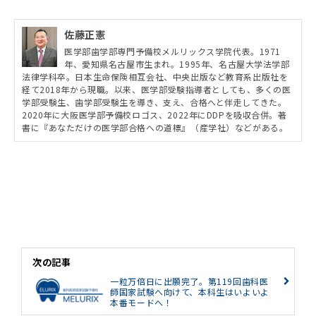
佐藤正憲
医学部歯学部専門予備校メルリックス学院代表。1971
年、愛知県名古屋市生まれ。1995年、名古屋大学法学部
法律学科卒。日本生命保険相互会社、中央出版など教育系出版社を
経て2018年から現職。以来、医学部受験指導者としても、多くの医
学部受験生、歯学部受験生を導き、支え、合格へと伴走してきた。
2020年に大阪医学部予備校ロゴス、2022年にDDPを吸収合併。著
書に『あなただけの医学部合格への道標』（産学社）などがある。
次の記事
一粒万倍日に出願完了。第119回歯科医
師国家試験へ向けて、本科生はいよいよ
本番モードへ！