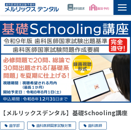
資料請求
面談予約
トップ
公開講座・模試・セミナー
年間スケジュール
講師
校舎情報
代表・佐藤正憲
【メルリックスデンタル】基礎Schooling講座
資料請求
歯学部
歯科医師国家試験対策
歯科医師